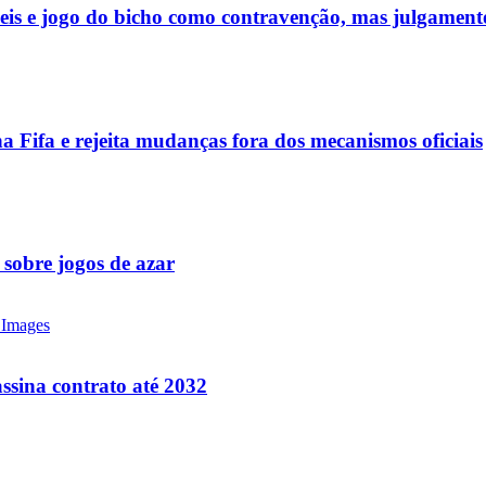
ueis e jogo do bicho como contravenção, mas julgamen
a Fifa e rejeita mudanças fora dos mecanismos oficiais
 sobre jogos de azar
ssina contrato até 2032