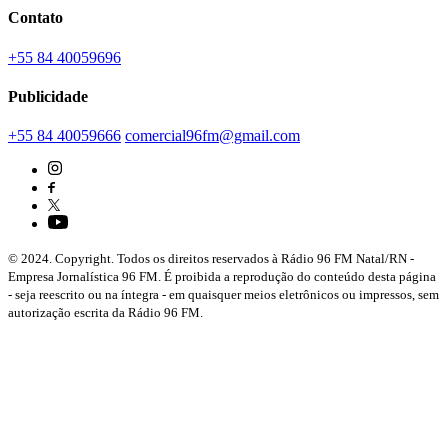
Contato
+55 84 40059696
Publicidade
+55 84 40059666
comercial96fm@gmail.com
© 2024. Copyright. Todos os direitos reservados à Rádio 96 FM Natal/RN -
Empresa Jornalística 96 FM. É proibida a reprodução do conteúdo desta página
- seja reescrito ou na íntegra - em quaisquer meios eletrônicos ou impressos, sem
autorização escrita da Rádio 96 FM.