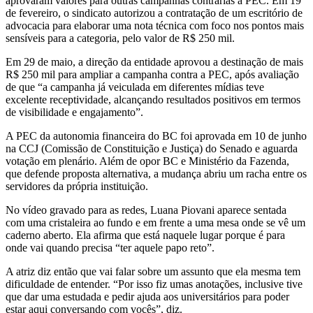
aprovaram valores para outras campanhas contrárias à PEC. Em 19
de fevereiro, o sindicato autorizou a contratação de um escritório de
advocacia para elaborar uma nota técnica com foco nos pontos mais
sensíveis para a categoria, pelo valor de R$ 250 mil.
Em 29 de maio, a direção da entidade aprovou a destinação de mais
R$ 250 mil para ampliar a campanha contra a PEC, após avaliação
de que “a campanha já veiculada em diferentes mídias teve
excelente receptividade, alcançando resultados positivos em termos
de visibilidade e engajamento”.
A PEC da autonomia financeira do BC foi aprovada em 10 de junho
na CCJ (Comissão de Constituição e Justiça) do Senado e aguarda
votação em plenário. Além de opor BC e Ministério da Fazenda,
que defende proposta alternativa, a mudança abriu um racha entre os
servidores da própria instituição.
No vídeo gravado para as redes, Luana Piovani aparece sentada
com uma cristaleira ao fundo e em frente a uma mesa onde se vê um
caderno aberto. Ela afirma que está naquele lugar porque é para
onde vai quando precisa “ter aquele papo reto”.
A atriz diz então que vai falar sobre um assunto que ela mesma tem
dificuldade de entender. “Por isso fiz umas anotações, inclusive tive
que dar uma estudada e pedir ajuda aos universitários para poder
estar aqui conversando com vocês”, diz.