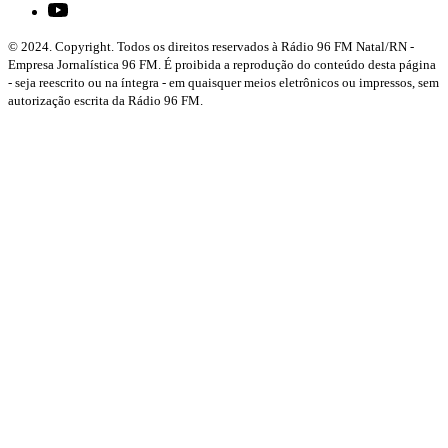
© 2024. Copyright. Todos os direitos reservados à Rádio 96 FM Natal/RN -
Empresa Jornalística 96 FM. É proibida a reprodução do conteúdo desta página
- seja reescrito ou na íntegra - em quaisquer meios eletrônicos ou impressos, sem
autorização escrita da Rádio 96 FM.