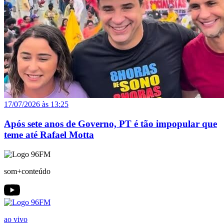
17/07/2026 às 13:25
Após sete anos de Governo, PT é tão impopular que
teme até Rafael Motta
som+conteúdo
ao vivo