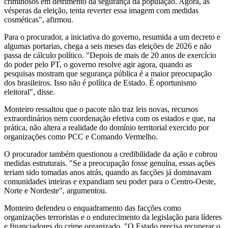
criminosos em detrimento da segurança da população. Agora, às
vésperas da eleição, tenta reverter essa imagem com medidas
cosméticas", afirmou.
Para o procurador, a iniciativa do governo, resumida a um decreto e
algumas portarias, chega a seis meses das eleições de 2026 e não
passa de cálculo político. "Depois de mais de 20 anos de exercício
do poder pelo PT, o governo resolve agir agora, quando as
pesquisas mostram que segurança pública é a maior preocupação
dos brasileiros. Isso não é política de Estado. É oportunismo
eleitoral", disse.
Monteiro ressaltou que o pacote não traz leis novas, recursos
extraordinários nem coordenação efetiva com os estados e que, na
prática, não altera a realidade do domínio territorial exercido por
organizações como PCC e Comando Vermelho.
O procurador também questionou a credibilidade da ação e cobrou
medidas estruturais. "Se a preocupação fosse genuína, essas ações
teriam sido tomadas anos atrás, quando as facções já dominavam
comunidades inteiras e expandiam seu poder para o Centro-Oeste,
Norte e Nordeste", argumentou.
Monteiro defendeu o enquadramento das facções como
organizações terroristas e o endurecimento da legislação para líderes
e financiadores do crime organizado. "O Estado precisa recuperar o