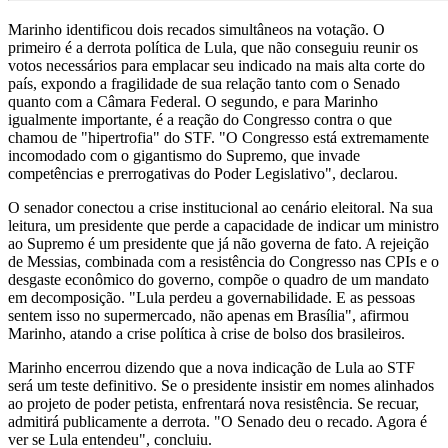
Marinho identificou dois recados simultâneos na votação. O
primeiro é a derrota política de Lula, que não conseguiu reunir os
votos necessários para emplacar seu indicado na mais alta corte do
país, expondo a fragilidade de sua relação tanto com o Senado
quanto com a Câmara Federal. O segundo, e para Marinho
igualmente importante, é a reação do Congresso contra o que
chamou de "hipertrofia" do STF. "O Congresso está extremamente
incomodado com o gigantismo do Supremo, que invade
competências e prerrogativas do Poder Legislativo", declarou.
O senador conectou a crise institucional ao cenário eleitoral. Na sua
leitura, um presidente que perde a capacidade de indicar um ministro
ao Supremo é um presidente que já não governa de fato. A rejeição
de Messias, combinada com a resistência do Congresso nas CPIs e o
desgaste econômico do governo, compõe o quadro de um mandato
em decomposição. "Lula perdeu a governabilidade. E as pessoas
sentem isso no supermercado, não apenas em Brasília", afirmou
Marinho, atando a crise política à crise de bolso dos brasileiros.
Marinho encerrou dizendo que a nova indicação de Lula ao STF
será um teste definitivo. Se o presidente insistir em nomes alinhados
ao projeto de poder petista, enfrentará nova resistência. Se recuar,
admitirá publicamente a derrota. "O Senado deu o recado. Agora é
ver se Lula entendeu", concluiu.