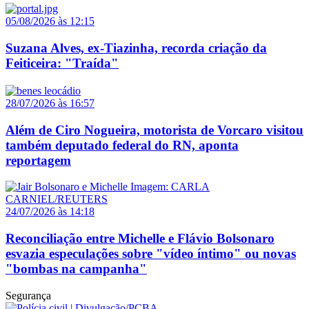
05/08/2026 às 12:15
Suzana Alves, ex-Tiazinha, recorda criação da
Feiticeira: "Traída"
28/07/2026 às 16:57
Além de Ciro Nogueira, motorista de Vorcaro visitou
também deputado federal do RN, aponta
reportagem
24/07/2026 às 14:18
Reconciliação entre Michelle e Flávio Bolsonaro
esvazia especulações sobre "vídeo íntimo" ou novas
"bombas na campanha"
Segurança