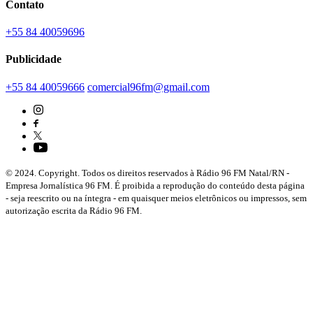
Contato
+55 84 40059696
Publicidade
+55 84 40059666
comercial96fm@gmail.com
© 2024. Copyright. Todos os direitos reservados à Rádio 96 FM Natal/RN -
Empresa Jornalística 96 FM. É proibida a reprodução do conteúdo desta página
- seja reescrito ou na íntegra - em quaisquer meios eletrônicos ou impressos, sem
autorização escrita da Rádio 96 FM.