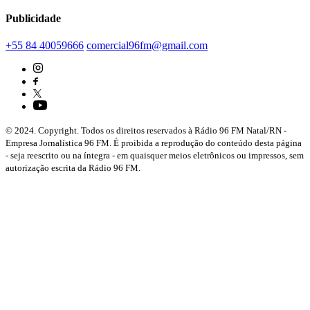
Publicidade
+55 84 40059666
comercial96fm@gmail.com
© 2024. Copyright. Todos os direitos reservados à Rádio 96 FM Natal/RN -
Empresa Jornalística 96 FM. É proibida a reprodução do conteúdo desta página
- seja reescrito ou na íntegra - em quaisquer meios eletrônicos ou impressos, sem
autorização escrita da Rádio 96 FM.