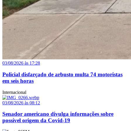
03/08/2026 às 17:28
Policial disfarçado de arbusto multa 74 motoristas
em seis horas
Internacional
03/08/2026 às 08:12
Senador americano divulga informações sobre
possível origem da Covid-19