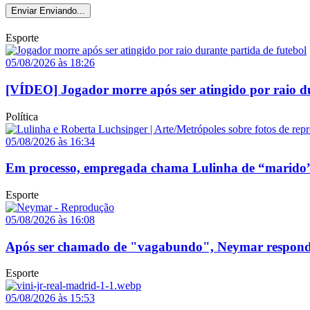
Enviar
Enviando...
Esporte
05/08/2026 às 18:26
[VÍDEO] Jogador morre após ser atingido por raio du
Política
05/08/2026 às 16:34
Em processo, empregada chama Lulinha de “marido”
Esporte
05/08/2026 às 16:08
Após ser chamado de "vagabundo", Neymar responde p
Esporte
05/08/2026 às 15:53