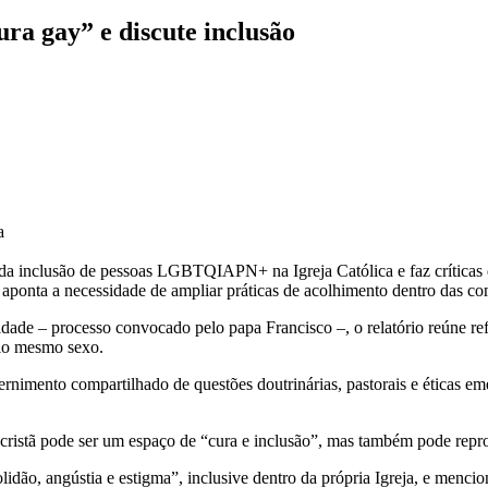
ra gay” e discute inclusão
a
a da inclusão de pessoas LGBTQIAPN+ na Igreja Católica e faz críticas
 aponta a necessidade de ampliar práticas de acolhimento dentro das co
de – processo convocado pelo papa Francisco –, o relatório reúne refle
elo mesmo sexo.
cernimento compartilhado de questões doutrinárias, pastorais e éticas e
 cristã pode ser um espaço de “cura e inclusão”, mas também pode repr
, angústia e estigma”, inclusive dentro da própria Igreja, e mencion