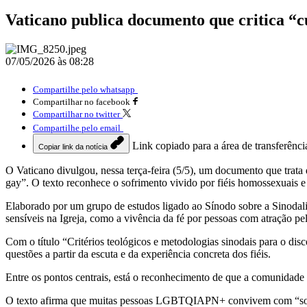
Vaticano publica documento que critica “cu
07/05/2026 às 08:28
Compartilhe pelo whatsapp
Compartilhar no facebook
Compartilhar no twitter
Compartilhe pelo email
Link copiado para a área de transferênci
Copiar link da notícia
O Vaticano divulgou, nessa terça-feira (5/5), um documento que trat
gay”. O texto reconhece o sofrimento vivido por fiéis homossexuais e
Elaborado por um grupo de estudos ligado ao Sínodo sobre a Sinodalida
sensíveis na Igreja, como a vivência da fé por pessoas com atração p
Com o título “Critérios teológicos e metodologias sinodais para o dis
questões a partir da escuta e da experiência concreta dos fiéis.
Entre os pontos centrais, está o reconhecimento de que a comunidade
O texto afirma que muitas pessoas LGBTQIAPN+ convivem com “solidão