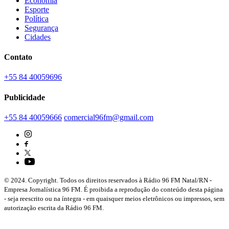
Economia
Esporte
Política
Segurança
Cidades
Contato
+55 84 40059696
Publicidade
+55 84 40059666
comercial96fm@gmail.com
© 2024. Copyright. Todos os direitos reservados à Rádio 96 FM Natal/RN -
Empresa Jornalística 96 FM. É proibida a reprodução do conteúdo desta página
- seja reescrito ou na íntegra - em quaisquer meios eletrônicos ou impressos, sem
autorização escrita da Rádio 96 FM.