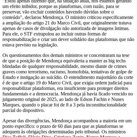
"Estou apenas dizendo que, na situação atual, nós estamos gerando
um efeito inibidor, porque as plataformas, com razão, para se
preservar, vão excluir conteúdos havendo dúvidas sobre o
conteúdo", declarou Mendonça. O ministro criticou especificamente
a ampliação do artigo 21 do Marco Civil, que originalmente tratava
apenas de casos de divulgação não autorizada de imagens íntimas.
Para ele, o STF extrapolou ao incluir outras formas de
responsabilização e criar um dever solidário das plataformas que não
estava previsto na legislação.
Os questionamentos dos demais ministros se concentraram na tese
de que a posição de Mendonça equivaleria a manter as big techs
blindadas de qualquer responsabilidade, mesmo diante de crimes
graves como terrorismo, racismo, homofobia, tentativas de golpe de
Estado e instigação ao suicídio. O entendimento majoritário da corte
é de que o artigo 19 do Marco Civil, que exigia ordem judicial para
responsabilizar plataformas, era insuficiente para proteger direitos
fundamentais e a democracia. Mendonça já havia ficado vencido no
julgamento original de 2025, ao lado de Edson Fachin e Nunes
Marques, quando o placar foi de 8 a 3 pela inconstitucionalidade
parcial do dispositivo.
Apesar das divergências, Mendonça acompanhou a maioria em um
ponto específico: o prazo de 60 dias para que as plataformas se
adequem às obrigações determinadas pelo tribunal. Os ministros