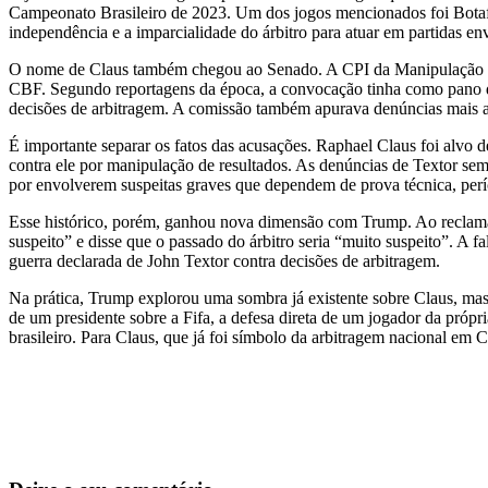
Campeonato Brasileiro de 2023. Um dos jogos mencionados foi Botafo
independência e a imparcialidade do árbitro para atuar em partidas e
O nome de Claus também chegou ao Senado. A CPI da Manipulação de 
CBF. Segundo reportagens da época, a convocação tinha como pano de
decisões de arbitragem. A comissão também apurava denúncias mais amp
É importante separar os fatos das acusações. Raphael Claus foi alvo 
contra ele por manipulação de resultados. As denúncias de Textor se
por envolverem suspeitas graves que dependem de prova técnica, períc
Esse histórico, porém, ganhou nova dimensão com Trump. Ao reclam
suspeito” e disse que o passado do árbitro seria “muito suspeito”. A f
guerra declarada de John Textor contra decisões de arbitragem.
Na prática, Trump explorou uma sombra já existente sobre Claus, mas f
de um presidente sobre a Fifa, a defesa direta de um jogador da própr
brasileiro. Para Claus, que já foi símbolo da arbitragem nacional em 