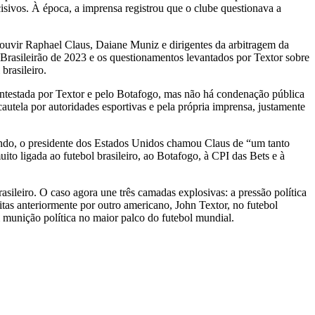
ivos. À época, a imprensa registrou que o clube questionava a
uvir Raphael Claus, Daiane Muniz e dirigentes da arbitragem da
rasileirão de 2023 e os questionamentos levantados por Textor sobre
brasileiro.
contestada por Textor e pelo Botafogo, mas não há condenação pública
tela por autoridades esportivas e pela própria imprensa, justamente
do, o presidente dos Estados Unidos chamou Claus de “um tanto
ito ligada ao futebol brasileiro, ao Botafogo, à CPI das Bets e à
sileiro. O caso agora une três camadas explosivas: a pressão política
itas anteriormente por outro americano, John Textor, no futebol
m munição política no maior palco do futebol mundial.