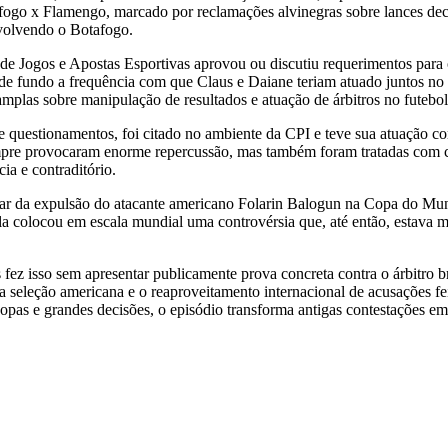
go x Flamengo, marcado por reclamações alvinegras sobre lances decis
nvolvendo o Botafogo.
Jogos e Apostas Esportivas aprovou ou discutiu requerimentos para o
 fundo a frequência com que Claus e Daiane teriam atuado juntos no B
las sobre manipulação de resultados e atuação de árbitros no futebol 
de questionamentos, foi citado no ambiente da CPI e teve sua atuação 
mpre provocaram enorme repercussão, mas também foram tratadas com cau
ia e contraditório.
ar da expulsão do atacante americano Folarin Balogun na Copa do Mun
ala colocou em escala mundial uma controvérsia que, até então, estava mu
ez isso sem apresentar publicamente prova concreta contra o árbitro bra
ia seleção americana e o reaproveitamento internacional de acusações fe
Copas e grandes decisões, o episódio transforma antigas contestações e