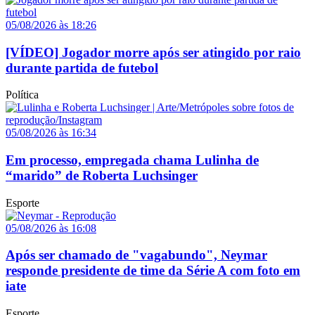
05/08/2026 às 18:26
[VÍDEO] Jogador morre após ser atingido por raio
durante partida de futebol
Política
05/08/2026 às 16:34
Em processo, empregada chama Lulinha de
“marido” de Roberta Luchsinger
Esporte
05/08/2026 às 16:08
Após ser chamado de "vagabundo", Neymar
responde presidente de time da Série A com foto em
iate
Esporte