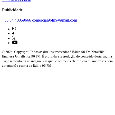
Publicidade
+55 84 40059666
comercial96fm@gmail.com
© 2024. Copyright. Todos os direitos reservados à Rádio 96 FM Natal/RN -
Empresa Jornalística 96 FM. É proibida a reprodução do conteúdo desta página
- seja reescrito ou na íntegra - em quaisquer meios eletrônicos ou impressos, sem
autorização escrita da Rádio 96 FM.