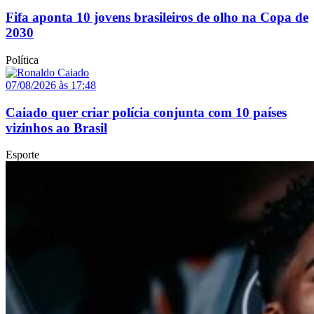
Fifa aponta 10 jovens brasileiros de olho na Copa de
2030
Política
07/08/2026 às 17:48
Caiado quer criar polícia conjunta com 10 países
vizinhos ao Brasil
Esporte