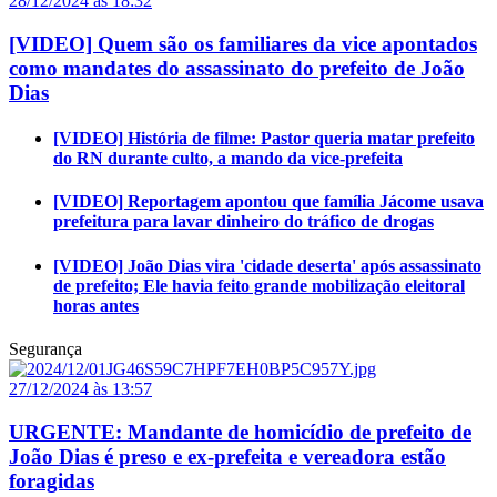
28/12/2024 às 18:32
[VIDEO] Quem são os familiares da vice apontados
como mandates do assassinato do prefeito de João
Dias
[VIDEO] História de filme: Pastor queria matar prefeito
do RN durante culto, a mando da vice-prefeita
[VIDEO] Reportagem apontou que família Jácome usava
prefeitura para lavar dinheiro do tráfico de drogas
[VIDEO] João Dias vira 'cidade deserta' após assassinato
de prefeito; Ele havia feito grande mobilização eleitoral
horas antes
Segurança
27/12/2024 às 13:57
URGENTE: Mandante de homicídio de prefeito de
João Dias é preso e ex-prefeita e vereadora estão
foragidas