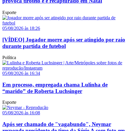
provoca tiroteio e é recapturado em Natal
Esporte
05/08/2026 às 18:26
[VÍDEO] Jogador morre após ser atingido por raio
durante partida de futebol
Política
05/08/2026 às 16:34
Em processo, empregada chama Lulinha de
“marido” de Roberta Luchsinger
Esporte
05/08/2026 às 16:08
Após ser chamado de "vagabundo", Neymar
responde presidente de time da Série A com foto em