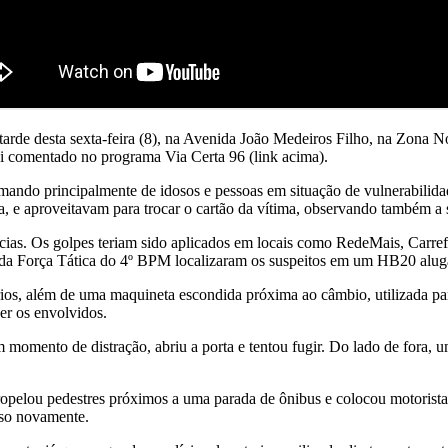
tarde desta sexta-feira (8), na Avenida João Medeiros Filho, na Zona N
oi comentado no programa Via Certa 96 (link acima).
ando principalmente de idosos e pessoas em situação de vulnerabilidad
a, e aproveitavam para trocar o cartão da vítima, observando também a 
cias. Os golpes teriam sido aplicados em locais como RedeMais, Carre
 da Força Tática do 4º BPM localizaram os suspeitos em um HB20 alug
rios, além de uma maquineta escondida próxima ao câmbio, utilizada par
er os envolvidos.
 momento de distração, abriu a porta e tentou fugir. Do lado de fora,
ropelou pedestres próximos a uma parada de ônibus e colocou motoristas
eso novamente.