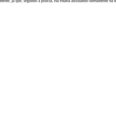
te, já que, segundo a polícia, ela estaria auxiliando diretamente na t