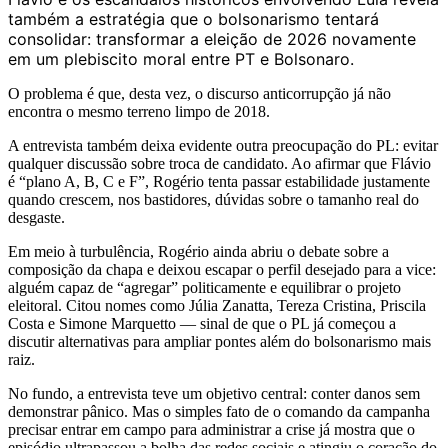
também a estratégia que o bolsonarismo tentará
consolidar: transformar a eleição de 2026 novamente
em um plebiscito moral entre PT e Bolsonaro.
O problema é que, desta vez, o discurso anticorrupção já não
encontra o mesmo terreno limpo de 2018.
A entrevista também deixa evidente outra preocupação do PL: evitar
qualquer discussão sobre troca de candidato. Ao afirmar que Flávio
é “plano A, B, C e F”, Rogério tenta passar estabilidade justamente
quando crescem, nos bastidores, dúvidas sobre o tamanho real do
desgaste.
Em meio à turbulência, Rogério ainda abriu o debate sobre a
composição da chapa e deixou escapar o perfil desejado para a vice:
alguém capaz de “agregar” politicamente e equilibrar o projeto
eleitoral. Citou nomes como Júlia Zanatta, Tereza Cristina, Priscila
Costa e Simone Marquetto — sinal de que o PL já começou a
discutir alternativas para ampliar pontes além do bolsonarismo mais
raiz.
No fundo, a entrevista teve um objetivo central: conter danos sem
demonstrar pânico. Mas o simples fato de o comando da campanha
precisar entrar em campo para administrar a crise já mostra que o
episódio ultrapassou a bolha das redes sociais e atingiu o coração do