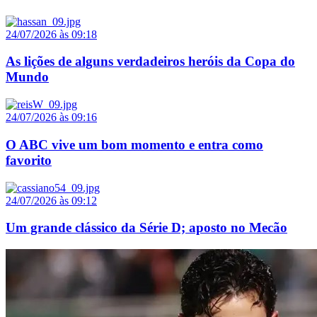
24/07/2026 às 09:18
As lições de alguns verdadeiros heróis da Copa do
Mundo
24/07/2026 às 09:16
O ABC vive um bom momento e entra como
favorito
24/07/2026 às 09:12
Um grande clássico da Série D; aposto no Mecão