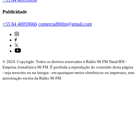
Publicidade
+55 84 40059666
comercial96fm@gmail.com
© 2024. Copyright. Todos os direitos reservados à Rádio 96 FM Natal/RN -
Empresa Jornalística 96 FM. É proibida a reprodução do conteúdo desta página
- seja reescrito ou na íntegra - em quaisquer meios eletrônicos ou impressos, sem
autorização escrita da Rádio 96 FM.