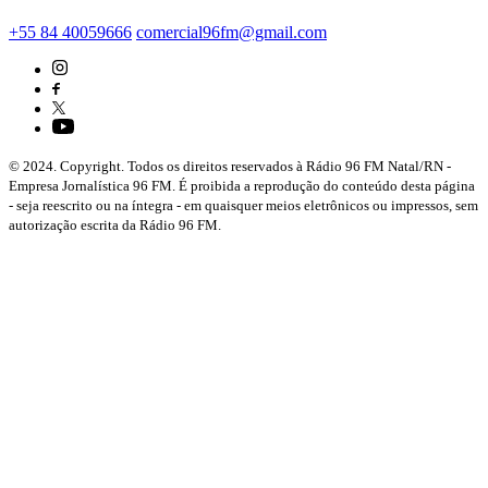
+55 84 40059666
comercial96fm@gmail.com
© 2024. Copyright. Todos os direitos reservados à Rádio 96 FM Natal/RN -
Empresa Jornalística 96 FM. É proibida a reprodução do conteúdo desta página
- seja reescrito ou na íntegra - em quaisquer meios eletrônicos ou impressos, sem
autorização escrita da Rádio 96 FM.