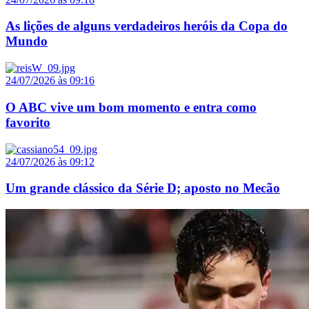
As lições de alguns verdadeiros heróis da Copa do
Mundo
24/07/2026 às 09:16
O ABC vive um bom momento e entra como
favorito
24/07/2026 às 09:12
Um grande clássico da Série D; aposto no Mecão