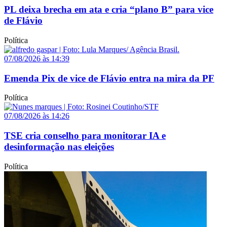
PL deixa brecha em ata e cria “plano B” para vice
de Flávio
Política
07/08/2026 às 14:39
Emenda Pix de vice de Flávio entra na mira da PF
Política
07/08/2026 às 14:26
TSE cria conselho para monitorar IA e
desinformação nas eleições
Política