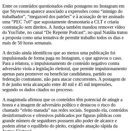
Entre os conteúdos questionados estão postagens no Instagram em
que Styvenson aparece associado a expressões como “inimigo do
trabalhador”, “megazord dos patrões” e à acusação de ter assinado
uma “PEC 7x0” que supostamente desmontaria a CLT e criaria
contratação sem direitos. A Justiça também mandou remover vídeo
do YouTube, no canal “De Repente Podcast”, no qual Natália tratou
a proposta como uma tentativa de permitir trabalho todos os dias e
mais de 50 horas semanais.
A decisão ainda identificou que ao menos uma publicação foi
impulsionada de forma paga no Instagram, o que agravou o caso.
Para a relatora, o impulsionamento de conteúdo negativo contra
adversário viola a legislação eleitoral, que permite impulsionamento
apenas para promover ou beneficiar candidatura, partido ou
federação contratante, não para atacar concorrentes. A postagem de
8 de junho teria alcançado entre 40 mil e 45 mil impressões,
segundo os dados citados no processo.
A magistrada afirmou que os conteúdos têm potencial de atingir a
honra e a imagem de adversário político e destacou o risco do
chamado “efeito manada” nas redes sociais. Segundo ela, conteúdos
desinformativos e ofensivos publicados por figuras públicas com
grande número de seguidores possuem alto poder de alcance e
podem afetar o equilíbrio do pleito, exigindo atuação rápida da