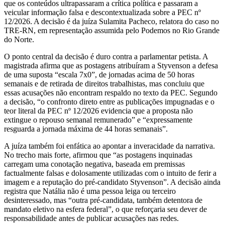
que os conteúdos ultrapassaram a crítica política e passaram a
veicular informação falsa e descontextualizada sobre a PEC nº
12/2026. A decisão é da juíza Sulamita Pacheco, relatora do caso no
TRE-RN, em representação assumida pelo Podemos no Rio Grande
do Norte.
O ponto central da decisão é duro contra a parlamentar petista. A
magistrada afirma que as postagens atribuíram a Styvenson a defesa
de uma suposta “escala 7x0”, de jornadas acima de 50 horas
semanais e de retirada de direitos trabalhistas, mas concluiu que
essas acusações não encontram respaldo no texto da PEC. Segundo
a decisão, “o confronto direto entre as publicações impugnadas e o
teor literal da PEC nº 12/2026 evidencia que a proposta não
extingue o repouso semanal remunerado” e “expressamente
resguarda a jornada máxima de 44 horas semanais”.
A juíza também foi enfática ao apontar a inveracidade da narrativa.
No trecho mais forte, afirmou que “as postagens inquinadas
carregam uma conotação negativa, baseada em premissas
factualmente falsas e dolosamente utilizadas com o intuito de ferir a
imagem e a reputação do pré-candidato Styvenson”. A decisão ainda
registra que Natália não é uma pessoa leiga ou terceiro
desinteressado, mas “outra pré-candidata, também detentora de
mandato eletivo na esfera federal”, o que reforçaria seu dever de
responsabilidade antes de publicar acusações nas redes.