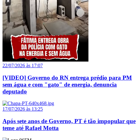
22/07/2026 às 17:07
[VIDEO] Governo do RN entrega prédio para PM
sem água e com "gato" de energia, denuncia
deputado
17/07/2026 às 13:25
Após sete anos de Governo, PT é tão impopular que
teme até Rafael Motta