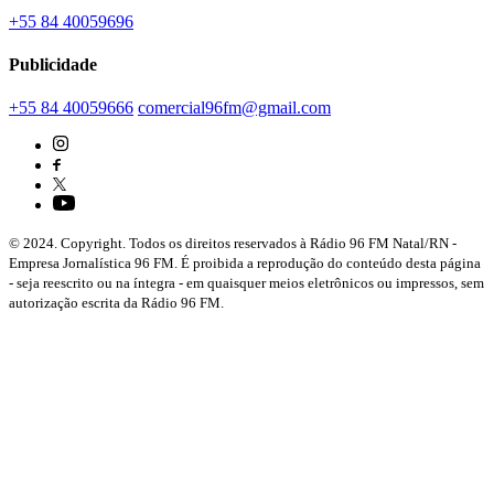
+55 84 40059696
Publicidade
+55 84 40059666
comercial96fm@gmail.com
© 2024. Copyright. Todos os direitos reservados à Rádio 96 FM Natal/RN -
Empresa Jornalística 96 FM. É proibida a reprodução do conteúdo desta página
- seja reescrito ou na íntegra - em quaisquer meios eletrônicos ou impressos, sem
autorização escrita da Rádio 96 FM.