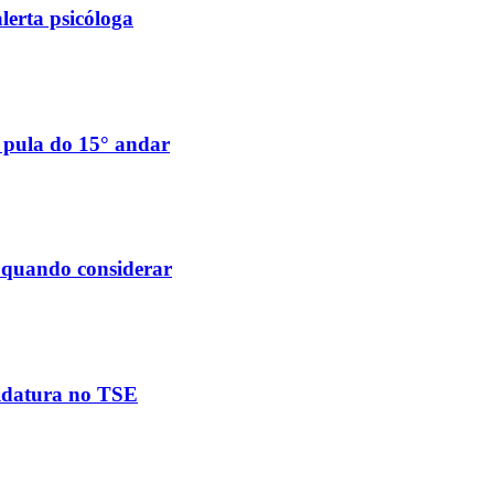
lerta psicóloga
e pula do 15° andar
e quando considerar
didatura no TSE