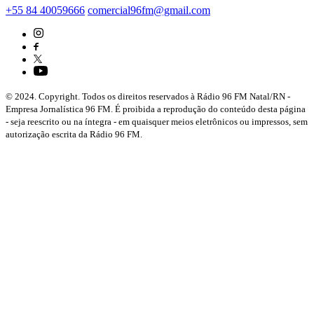
+55 84 40059666
comercial96fm@gmail.com
© 2024. Copyright. Todos os direitos reservados à Rádio 96 FM Natal/RN -
Empresa Jornalística 96 FM. É proibida a reprodução do conteúdo desta página
- seja reescrito ou na íntegra - em quaisquer meios eletrônicos ou impressos, sem
autorização escrita da Rádio 96 FM.