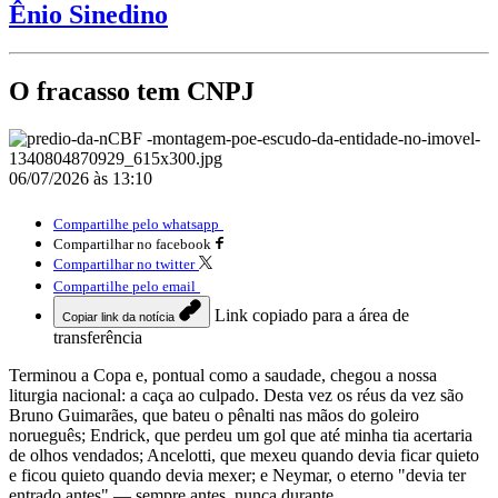
Ênio Sinedino
O fracasso tem CNPJ
06/07/2026 às 13:10
Compartilhe pelo whatsapp
Compartilhar no facebook
Compartilhar no twitter
Compartilhe pelo email
Link copiado para a área de
Copiar link da notícia
transferência
Terminou a Copa e, pontual como a saudade, chegou a nossa
liturgia nacional: a caça ao culpado. Desta vez os réus da vez são
Bruno Guimarães, que bateu o pênalti nas mãos do goleiro
norueguês; Endrick, que perdeu um gol que até minha tia acertaria
de olhos vendados; Ancelotti, que mexeu quando devia ficar quieto
e ficou quieto quando devia mexer; e Neymar, o eterno "devia ter
entrado antes" — sempre antes, nunca durante.