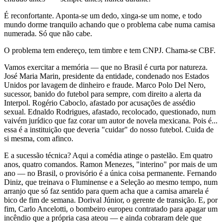
É reconfortante. Aponta-se um dedo, xinga-se um nome, e todo
mundo dorme tranquilo achando que o problema cabe numa camisa
numerada. Só que não cabe.
O problema tem endereço, tem timbre e tem CNPJ. Chama-se CBF.
Vamos exercitar a memória — que no Brasil é curta por natureza.
José Maria Marin, presidente da entidade, condenado nos Estados
Unidos por lavagem de dinheiro e fraude. Marco Polo Del Nero,
sucessor, banido do futebol para sempre, com direito a alerta da
Interpol. Rogério Caboclo, afastado por acusações de assédio
sexual. Ednaldo Rodrigues, afastado, recolocado, questionado, num
vaivém jurídico que faz corar um autor de novela mexicana. Pois é...
essa é a instituição que deveria "cuidar" do nosso futebol. Cuida de
si mesma, com afinco.
E a sucessão técnica? Aqui a comédia atinge o pastelão. Em quatro
anos, quatro comandos. Ramon Menezes, "interino" por mais de um
ano — no Brasil, o provisório é a única coisa permanente. Fernando
Diniz, que treinava o Fluminense e a Seleção ao mesmo tempo, num
arranjo que só faz sentido para quem acha que a camisa amarela é
bico de fim de semana. Dorival Júnior, o gerente de transição. E, por
fim, Carlo Ancelotti, o bombeiro europeu contratado para apagar um
incêndio que a própria casa ateou — e ainda cobraram dele que