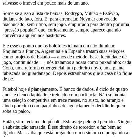
salvasse o imóvel em pouco mais de um ano.
Some-se a isso a lista de baixas: Rodrygo, Militão e Estêvão,
titulares de fato, fora. E, para arrematar, Neymar convocado
machucado, sem ritmo, sem jogo, empurrado para dentro por uma
"pressão popular" que, curiosamente, sempre aparece quando
convém a alguém nos bastidores.
E é esse o ponto que os holofotes teimam em não iluminar.
Enquanto a França, Argentina e a Espanha tratam suas seleções
como projetos de Estado — anos de método, base, identidade de
jogo, continuidade —, nós tratamos a nossa como puxadinho: cada
Copa, uma reforma emergencial, um pedreiro novo, uma planta
rabiscada no guardanapo. Depois estranhamos que a casa não fique
de pé.
Futebol hoje é planejamento. É banco de dados, é ciclo de quatro
anos, é elenco lapidado e treinado com paciência. Não se monta
uma seleção competitiva em treze meses, no susto, no arranjo e
ainda por cima com padrinhos de agenciamento decidindo quem
sobe ao palco.
Então, sim: reclame do pênalti. Esbraveje pelo gol perdido. Xingue
a substituição atrasada. É seu direito de torcedor, e faz bem ao
fígado. Mas saiba que está brigando com o sintoma e poupando a