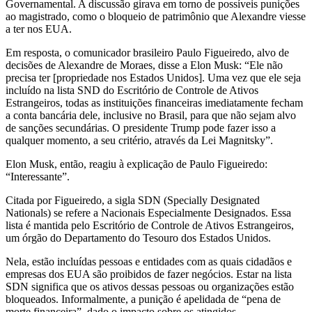
Governamental. A discussão girava em torno de possíveis punições
ao magistrado, como o bloqueio de patrimônio que Alexandre viesse
a ter nos EUA.
Em resposta, o comunicador brasileiro Paulo Figueiredo, alvo de
decisões de Alexandre de Moraes, disse a Elon Musk: “Ele não
precisa ter [propriedade nos Estados Unidos]. Uma vez que ele seja
incluído na lista SND do Escritório de Controle de Ativos
Estrangeiros, todas as instituições financeiras imediatamente fecham
a conta bancária dele, inclusive no Brasil, para que não sejam alvo
de sanções secundárias. O presidente Trump pode fazer isso a
qualquer momento, a seu critério, através da Lei Magnitsky”.
Elon Musk, então, reagiu à explicação de Paulo Figueiredo:
“Interessante”.
Citada por Figueiredo, a sigla SDN (Specially Designated
Nationals) se refere a Nacionais Especialmente Designados. Essa
lista é mantida pelo Escritório de Controle de Ativos Estrangeiros,
um órgão do Departamento do Tesouro dos Estados Unidos.
Nela, estão incluídas pessoas e entidades com as quais cidadãos e
empresas dos EUA são proibidos de fazer negócios. Estar na lista
SDN significa que os ativos dessas pessoas ou organizações estão
bloqueados. Informalmente, a punição é apelidada de “pena de
morte financeira”, dado o impacto sobre os atingidos.