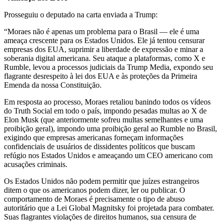
Prosseguiu o deputado na carta enviada a Trump:
“Moraes não é apenas um problema para o Brasil — ele é uma
ameaça crescente para os Estados Unidos. Ele já tentou censurar
empresas dos EUA, suprimir a liberdade de expressão e minar a
soberania digital americana. Seu ataque a plataformas, como X e
Rumble, levou a processos judiciais da Trump Media, expondo seu
flagrante desrespeito à lei dos EUA e às proteções da Primeira
Emenda da nossa Constituição.
Em resposta ao processo, Moraes retaliou banindo todos os vídeos
do Truth Social em todo o país, impondo pesadas multas ao X de
Elon Musk (que anteriormente sofreu multas semelhantes e uma
proibição geral), impondo uma proibição geral ao Rumble no Brasil,
exigindo que empresas americanas forneçam informações
confidenciais de usuários de dissidentes políticos que buscam
refúgio nos Estados Unidos e ameaçando um CEO americano com
acusações criminais.
Os Estados Unidos não podem permitir que juízes estrangeiros
ditem o que os americanos podem dizer, ler ou publicar. O
comportamento de Moraes é precisamente o tipo de abuso
autoritário que a Lei Global Magnitsky foi projetada para combater.
Suas flagrantes violações de direitos humanos, sua censura de