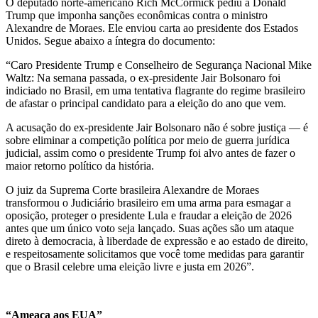
O deputado norte-americano Rich McCormick pediu a Donald
Trump que imponha sanções econômicas contra o ministro
Alexandre de Moraes. Ele enviou carta ao presidente dos Estados
Unidos. Segue abaixo a íntegra do documento:
“Caro Presidente Trump e Conselheiro de Segurança Nacional Mike
Waltz: Na semana passada, o ex-presidente Jair Bolsonaro foi
indiciado no Brasil, em uma tentativa flagrante do regime brasileiro
de afastar o principal candidato para a eleição do ano que vem.
A acusação do ex-presidente Jair Bolsonaro não é sobre justiça — é
sobre eliminar a competição política por meio de guerra jurídica
judicial, assim como o presidente Trump foi alvo antes de fazer o
maior retorno político da história.
O juiz da Suprema Corte brasileira Alexandre de Moraes
transformou o Judiciário brasileiro em uma arma para esmagar a
oposição, proteger o presidente Lula e fraudar a eleição de 2026
antes que um único voto seja lançado. Suas ações são um ataque
direto à democracia, à liberdade de expressão e ao estado de direito,
e respeitosamente solicitamos que você tome medidas para garantir
que o Brasil celebre uma eleição livre e justa em 2026”.
“Ameaça aos EUA”