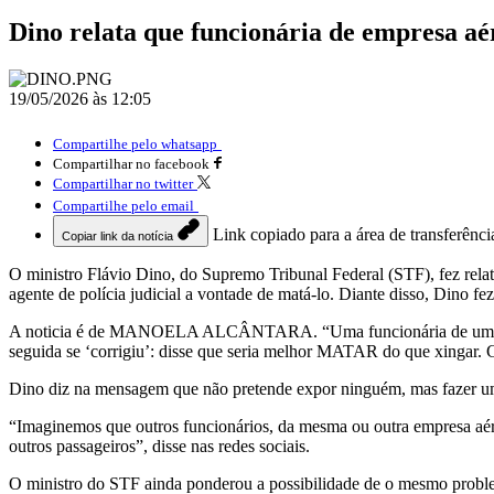
Dino relata que funcionária de empresa aér
19/05/2026 às 12:05
Compartilhe pelo whatsapp
Compartilhar no facebook
Compartilhar no twitter
Compartilhe pelo email
Link copiado para a área de transferênci
Copiar link da notícia
O ministro Flávio Dino, do Supremo Tribunal Federal (STF), fez rel
agente de polícia judicial a vontade de matá-lo. Diante disso, Dino
A noticia é de MANOELA ALCÂNTARA. “Uma funcionária de uma empre
seguida se ‘corrigiu’: disse que seria melhor MATAR do que xingar. 
Dino diz na mensagem que não pretende expor ninguém, mas fazer um al
“Imaginemos que outros funcionários, da mesma ou outra empresa aérea
outros passageiros”, disse nas redes sociais.
O ministro do STF ainda ponderou a possibilidade de o mesmo proble