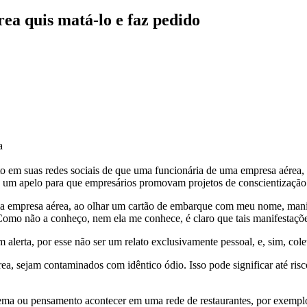
ea quis matá-lo e faz pedido
a
ato em suas redes sociais de que uma funcionária de uma empresa aérea
 fez um apelo para que empresários promovam projetos de conscientizaç
sa aérea, ao olhar um cartão de embarque com meu nome, manifesto
Como não a conheço, nem ela me conhece, é claro que tais manifestaçõ
erta, por esse não ser um relato exclusivamente pessoal, e, sim, cole
, sejam contaminados com idêntico ódio. Isso pode significar até risco
ma ou pensamento acontecer em uma rede de restaurantes, por exemplo: