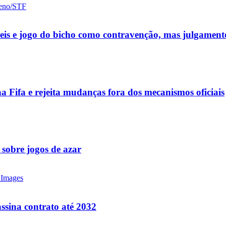
ueis e jogo do bicho como contravenção, mas julgamen
a Fifa e rejeita mudanças fora dos mecanismos oficiais
 sobre jogos de azar
ssina contrato até 2032