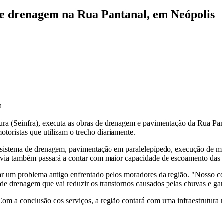
 e drenagem na Rua Pantanal, em Neópolis
a
tura (Seinfra), executa as obras de drenagem e pavimentação da Rua Pan
otoristas que utilizam o trecho diariamente.
sistema de drenagem, pavimentação em paralelepípedo, execução de mei
a via também passará a contar com maior capacidade de escoamento das 
nar um problema antigo enfrentado pelos moradores da região. "Nosso c
e drenagem que vai reduzir os transtornos causados pelas chuvas e gara
Com a conclusão dos serviços, a região contará com uma infraestrutura 