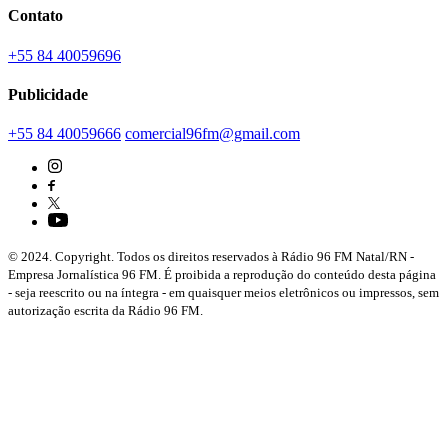
Contato
+55 84 40059696
Publicidade
+55 84 40059666
comercial96fm@gmail.com
© 2024. Copyright. Todos os direitos reservados à Rádio 96 FM Natal/RN -
Empresa Jornalística 96 FM. É proibida a reprodução do conteúdo desta página
- seja reescrito ou na íntegra - em quaisquer meios eletrônicos ou impressos, sem
autorização escrita da Rádio 96 FM.