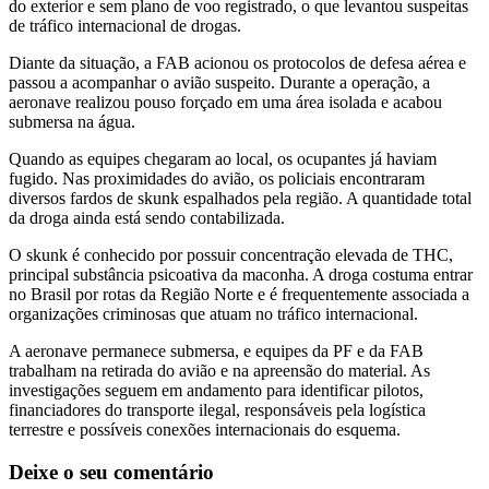
do exterior e sem plano de voo registrado, o que levantou suspeitas
de tráfico internacional de drogas.
Diante da situação, a FAB acionou os protocolos de defesa aérea e
passou a acompanhar o avião suspeito. Durante a operação, a
aeronave realizou pouso forçado em uma área isolada e acabou
submersa na água.
Quando as equipes chegaram ao local, os ocupantes já haviam
fugido. Nas proximidades do avião, os policiais encontraram
diversos fardos de skunk espalhados pela região. A quantidade total
da droga ainda está sendo contabilizada.
O skunk é conhecido por possuir concentração elevada de THC,
principal substância psicoativa da maconha. A droga costuma entrar
no Brasil por rotas da Região Norte e é frequentemente associada a
organizações criminosas que atuam no tráfico internacional.
A aeronave permanece submersa, e equipes da PF e da FAB
trabalham na retirada do avião e na apreensão do material. As
investigações seguem em andamento para identificar pilotos,
financiadores do transporte ilegal, responsáveis pela logística
terrestre e possíveis conexões internacionais do esquema.
Deixe o seu comentário