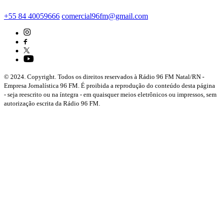
+55 84 40059666
comercial96fm@gmail.com
© 2024. Copyright. Todos os direitos reservados à Rádio 96 FM Natal/RN -
Empresa Jornalística 96 FM. É proibida a reprodução do conteúdo desta página
- seja reescrito ou na íntegra - em quaisquer meios eletrônicos ou impressos, sem
autorização escrita da Rádio 96 FM.