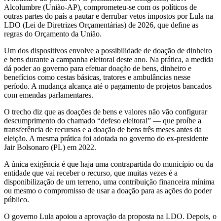
Alcolumbre (União-AP), comprometeu-se com os políticos de
outras partes do país a pautar e derrubar vetos impostos por Lula na
LDO (Lei de Diretrizes Orçamentárias) de 2026, que define as
regras do Orçamento da União.
Um dos dispositivos envolve a possibilidade de doação de dinheiro
e bens durante a campanha eleitoral deste ano. Na prática, a medida
dá poder ao governo para efetuar doação de bens, dinheiro e
benefícios como cestas básicas, tratores e ambulâncias nesse
período. A mudança alcança até o pagamento de projetos bancados
com emendas parlamentares.
O trecho diz que as doações de bens e valores não vão configurar
descumprimento do chamado “defeso eleitoral” — que proíbe a
transferência de recursos e a doação de bens três meses antes da
eleição. A mesma prática foi adotada no governo do ex-presidente
Jair Bolsonaro (PL) em 2022.
A única exigência é que haja uma contrapartida do município ou da
entidade que vai receber o recurso, que muitas vezes é a
disponibilização de um terreno, uma contribuição financeira mínima
ou mesmo o compromisso de usar a doação para as ações do poder
público.
O governo Lula apoiou a aprovação da proposta na LDO. Depois, o