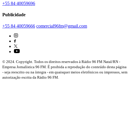
+55 84 40059696
Publicidade
+55 84 40059666
comercial96fm@gmail.com
© 2024. Copyright. Todos os direitos reservados à Rádio 96 FM Natal/RN -
Empresa Jornalística 96 FM. É proibida a reprodução do conteúdo desta página
- seja reescrito ou na íntegra - em quaisquer meios eletrônicos ou impressos, sem
autorização escrita da Rádio 96 FM.