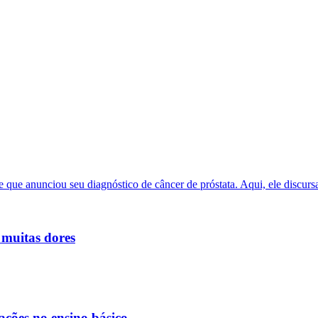
 muitas dores
ações no ensino básico