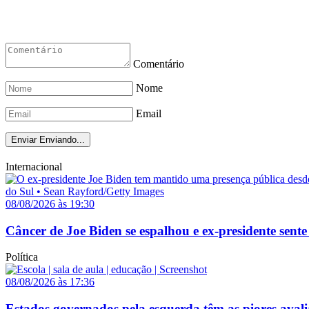
Comentário
Nome
Email
Enviar
Enviando...
Internacional
08/08/2026 às 19:30
Câncer de Joe Biden se espalhou e ex-presidente sente
Política
08/08/2026 às 17:36
Estados governados pela esquerda têm as piores avali