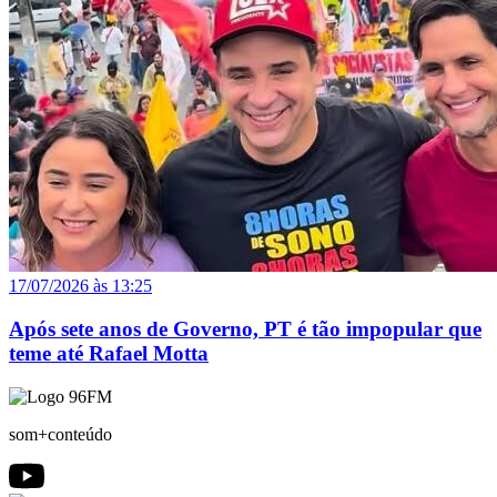
17/07/2026 às 13:25
Após sete anos de Governo, PT é tão impopular que
teme até Rafael Motta
som+conteúdo