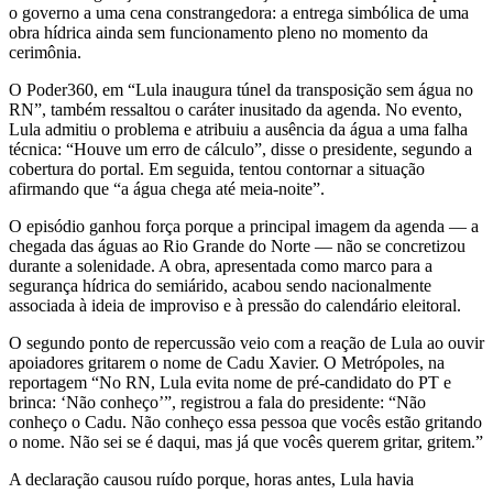
o governo a uma cena constrangedora: a entrega simbólica de uma
obra hídrica ainda sem funcionamento pleno no momento da
cerimônia.
O Poder360, em “Lula inaugura túnel da transposição sem água no
RN”, também ressaltou o caráter inusitado da agenda. No evento,
Lula admitiu o problema e atribuiu a ausência da água a uma falha
técnica: “Houve um erro de cálculo”, disse o presidente, segundo a
cobertura do portal. Em seguida, tentou contornar a situação
afirmando que “a água chega até meia-noite”.
O episódio ganhou força porque a principal imagem da agenda — a
chegada das águas ao Rio Grande do Norte — não se concretizou
durante a solenidade. A obra, apresentada como marco para a
segurança hídrica do semiárido, acabou sendo nacionalmente
associada à ideia de improviso e à pressão do calendário eleitoral.
O segundo ponto de repercussão veio com a reação de Lula ao ouvir
apoiadores gritarem o nome de Cadu Xavier. O Metrópoles, na
reportagem “No RN, Lula evita nome de pré-candidato do PT e
brinca: ‘Não conheço’”, registrou a fala do presidente: “Não
conheço o Cadu. Não conheço essa pessoa que vocês estão gritando
o nome. Não sei se é daqui, mas já que vocês querem gritar, gritem.”
A declaração causou ruído porque, horas antes, Lula havia