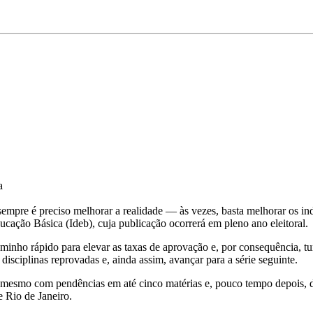
a
pre é preciso melhorar a realidade — às vezes, basta melhorar os indic
ação Básica (Ideb), cuja publicação ocorrerá em pleno ano eleitoral.
inho rápido para elevar as taxas de aprovação e, por consequência, tu
sciplinas reprovadas e, ainda assim, avançar para a série seguinte.
esmo com pendências em até cinco matérias e, pouco tempo depois, de
 Rio de Janeiro.