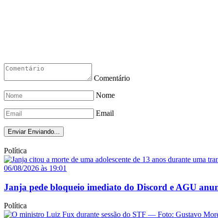
Comentário
Nome
Email
Enviar
Enviando...
Política
06/08/2026 às 19:01
Janja pede bloqueio imediato do Discord e AGU anun
Política