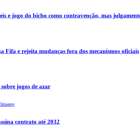
ueis e jogo do bicho como contravenção, mas julgamen
a Fifa e rejeita mudanças fora dos mecanismos oficiais
 sobre jogos de azar
ssina contrato até 2032