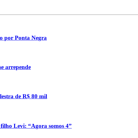
io por Ponta Negra
 se arrepende
lestra de R$ 80 mil
filho Levi: “Agora somos 4”