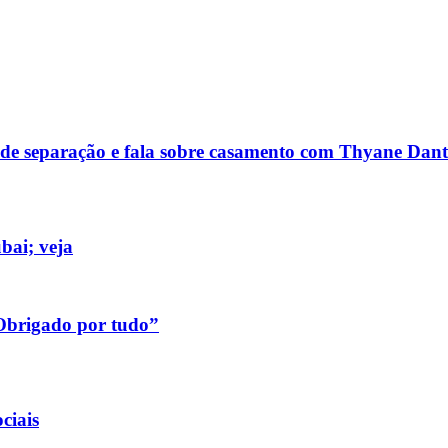
de separação e fala sobre casamento com Thyane Dant
bai; veja
“Obrigado por tudo”
ciais