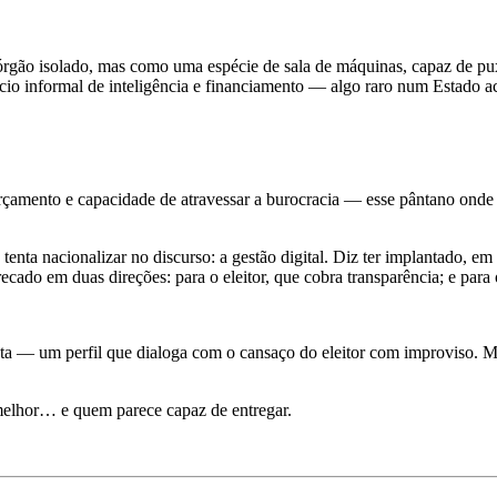
órgão isolado, mas como uma espécie de sala de máquinas, capaz de pux
cio informal de inteligência e financiamento — algo raro num Estado a
a, orçamento e capacidade de atravessar a burocracia — esse pântano ond
tenta nacionalizar no discurso: a gestão digital. Diz ter implantado, 
do em duas direções: para o eleitor, que cobra transparência; e para o
uta — um perfil que dialoga com o cansaço do eleitor com improviso. M
 melhor… e quem parece capaz de entregar.