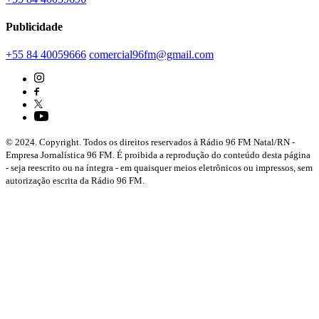
Publicidade
+55 84 40059666
comercial96fm@gmail.com
© 2024. Copyright. Todos os direitos reservados à Rádio 96 FM Natal/RN -
Empresa Jornalística 96 FM. É proibida a reprodução do conteúdo desta página
- seja reescrito ou na íntegra - em quaisquer meios eletrônicos ou impressos, sem
autorização escrita da Rádio 96 FM.