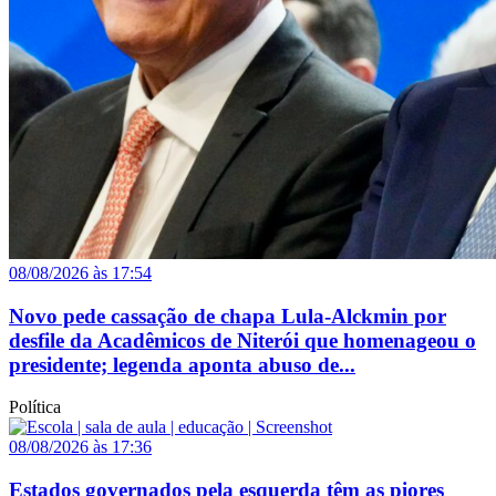
08/08/2026 às 17:54
Novo pede cassação de chapa Lula-Alckmin por
desfile da Acadêmicos de Niterói que homenageou o
presidente; legenda aponta abuso de...
Política
08/08/2026 às 17:36
Estados governados pela esquerda têm as piores