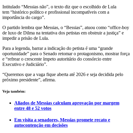
Intitulado “Messias não”, o texto diz que o escolhido de Lula
tem “histórico político e profissional incompatíveis com a
importância do cargo”.
O partido lembra que Messias, o “Bessias”, atuou como “office-boy
de luxo de Dilma na tentativa dos petistas em obstruir a justiça” e
impedir a prisão de Lula.
Para a legenda, barrar a indicação do petista é uma “grande
oportunidade” para o Senado retomar o protagonismo, mostrar força
e “refrear o crescente ímpeto autoritário do consórcio entre
Executivo e Judiciário”.
“Queremos que a vaga fique aberta até 2026 e seja decidida pelo
próximo presidente”, afirma.
Veja também:
Aliados de Messias calculam aprovação por margem
entre 48 e 52 votos
Em visita a senadores, Messias promete recato e
autocontenção em decisões