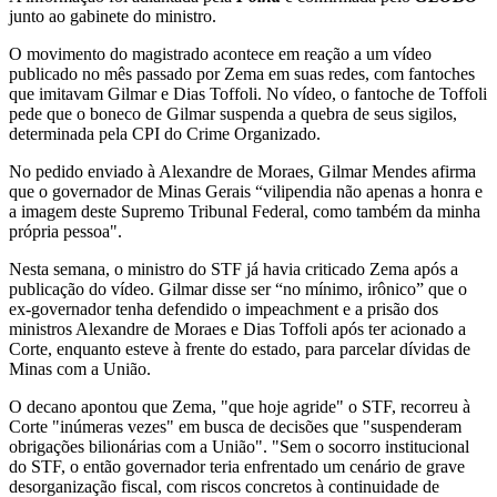
junto ao gabinete do ministro.
O movimento do magistrado acontece em reação a um vídeo
publicado no mês passado por Zema em suas redes, com fantoches
que imitavam Gilmar e Dias Toffoli. No vídeo, o fantoche de Toffoli
pede que o boneco de Gilmar suspenda a quebra de seus sigilos,
determinada pela CPI do Crime Organizado.
No pedido enviado à Alexandre de Moraes, Gilmar Mendes afirma
que o governador de Minas Gerais “vilipendia não apenas a honra e
a imagem deste Supremo Tribunal Federal, como também da minha
própria pessoa".
Nesta semana, o ministro do STF já havia criticado Zema após a
publicação do vídeo. Gilmar disse ser “no mínimo, irônico” que o
ex-governador tenha defendido o impeachment e a prisão dos
ministros Alexandre de Moraes e Dias Toffoli após ter acionado a
Corte, enquanto esteve à frente do estado, para parcelar dívidas de
Minas com a União.
O decano apontou que Zema, "que hoje agride" o STF, recorreu à
Corte "inúmeras vezes" em busca de decisões que "suspenderam
obrigações bilionárias com a União". "Sem o socorro institucional
do STF, o então governador teria enfrentado um cenário de grave
desorganização fiscal, com riscos concretos à continuidade de