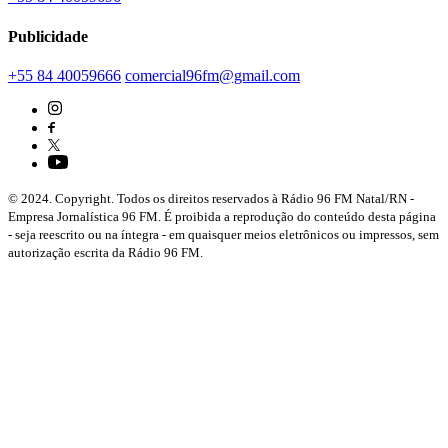
Publicidade
+55 84 40059666
comercial96fm@gmail.com
© 2024. Copyright. Todos os direitos reservados à Rádio 96 FM Natal/RN -
Empresa Jornalística 96 FM. É proibida a reprodução do conteúdo desta página
- seja reescrito ou na íntegra - em quaisquer meios eletrônicos ou impressos, sem
autorização escrita da Rádio 96 FM.