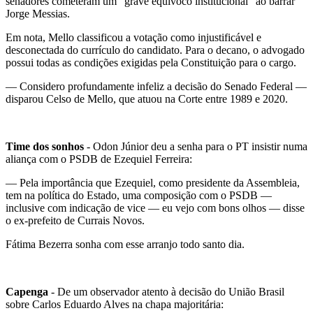
senadores cometeram um “grave equívoco institucional” ao barrar
Jorge Messias.
Em nota, Mello classificou a votação como injustificável e
desconectada do currículo do candidato. Para o decano, o advogado
possui todas as condições exigidas pela Constituição para o cargo.
— Considero profundamente infeliz a decisão do Senado Federal —
disparou Celso de Mello, que atuou na Corte entre 1989 e 2020.
Time dos sonhos
- Odon Júnior deu a senha para o PT insistir numa
aliança com o PSDB de Ezequiel Ferreira:
— Pela importância que Ezequiel, como presidente da Assembleia,
tem na política do Estado, uma composição com o PSDB —
inclusive com indicação de vice — eu vejo com bons olhos — disse
o ex-prefeito de Currais Novos.
Fátima Bezerra sonha com esse arranjo todo santo dia.
Capenga
- De um observador atento à decisão do União Brasil
sobre Carlos Eduardo Alves na chapa majoritária: