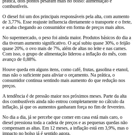
prática, dois pontos pesaram mais no bolso: alimentação e
combustíveis.
O diesel foi um dos principais responsáveis pela alta, com aumento
de 3,77%. Esse reajuste influencia diretamente o transporte e o frete,
e acaba chegando ao consumidor em forma de preços mais altos.
No supermercado, o peso foi ainda maior. Produtos básicos do dia a
dia tiveram aumento significativo. O açaí subiu quase 30%, o feijão
quase 20%, o ovo mais de 7%, além de altas no leite e nas carnes.
Com isso, o grupo de alimentação liderou a inflação do mês, com
avanço de 0,88%.
Houve queda em alguns itens, como café, frutas, gasolina e etanol,
mas não o suficiente para aliviar o orçamento. Na prática, o
consumidor continua sentindo mais aumento do que redução nos
preços.
A tendência é de pressão maior nos próximos meses. Parte da alta
dos combustíveis ainda não entrou completamente no cálculo da
inflação, já que os aumentos ganharam força no fim de fevereiro.
No dia a dia, já se percebe que comer em casa está mais caro, o
diesel pressiona toda a cadeia de preços e as pequenas quedas não
compensam as altas. Em 12 meses, a inflação está em 3,9%, mas o
impacto no bolso já é sentido agora.