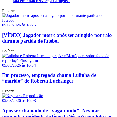
fala em “não privilegiar amigos”
Esporte
05/08/2026 às 18:26
[VÍDEO] Jogador morre após ser atingido por raio
durante partida de futebol
Política
05/08/2026 às 16:34
Em processo, empregada chama Lulinha de
“marido” de Roberta Luchsinger
Esporte
05/08/2026 às 16:08
Após ser chamado de "vagabundo", Neymar
responde presidente de time da Série A com foto em