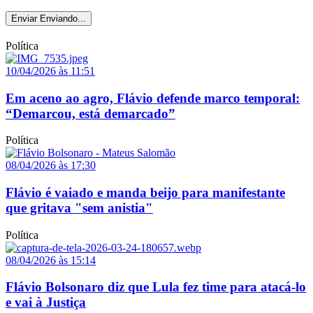
Enviar
Enviando...
Política
10/04/2026 às 11:51
Em aceno ao agro, Flávio defende marco temporal:
“Demarcou, está demarcado”
Política
08/04/2026 às 17:30
Flávio é vaiado e manda beijo para manifestante
que gritava "sem anistia"
Política
08/04/2026 às 15:14
Flávio Bolsonaro diz que Lula fez time para atacá-lo
e vai à Justiça