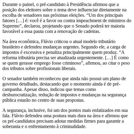
Durante o painel, o pré-candidato à Presidência afirmou que a
posição dos eleitores sobre o tema deve influenciar diretamente na
escolha de senadores nas próximas eleições. “Um dos principais
fatores […] é: você é a favor ou contra impeachment de ministros do
Supremo”, declarou, projetando que o Senado poderá ter maioria
favorável a essa pauta com a renovação de cadeiras.
Na área econômica, Flávio criticou o atual modelo tributário
brasileiro e defendeu mudanças urgentes. Segundo ele, a carga de
impostos é excessiva e penaliza principalmente quem produz. “A
reforma tributária precisa ser atualizada urgentemente. […] É como
se quem gerasse emprego fosse criminoso”, afirmou, ao citar o peso
dos tributos sobre profissionais liberais.
O senador também reconheceu que ainda não possui um plano de
governo detalhado, destacando que o momento ainda é de pré-
campanha. Apesar disso, indicou que temas como
desburocratização, redução de impostos e mudanças na segurança
pública estarão no centro de suas propostas.
A segurança, inclusive, foi um dos pontos mais enfatizados em sua
fala. Flávio defendeu uma postura mais dura na área e afirmou que
os pré-candidatos precisam adotar medidas firmes para garantir a
soberania e o enfrentamento à criminalidade.