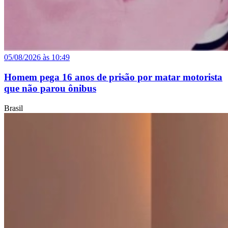
05/08/2026 às 10:49
Homem pega 16 anos de prisão por matar motorista
que não parou ônibus
Brasil