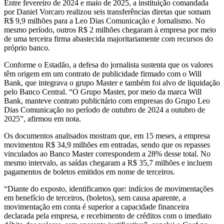
Entre fevereiro de 2024 e maio de 2025, a instituição comandada
por Daniel Vorcaro realizou seis transferências diretas que somam
R$ 9,9 milhões para a Leo Dias Comunicação e Jornalismo. No
mesmo período, outros R$ 2 milhões chegaram à empresa por meio
de uma terceira firma abastecida majoritariamente com recursos do
próprio banco.
Conforme o Estadão, a defesa do jornalista sustenta que os valores
têm origem em um contrato de publicidade firmado com o Will
Bank, que integrava o grupo Master e também foi alvo de liquidação
pelo Banco Central. “O Grupo Master, por meio da marca Will
Bank, manteve contrato publicitário com empresas do Grupo Leo
Dias Comunicação no período de outubro de 2024 a outubro de
2025”, afirmou em nota.
Os documentos analisados mostram que, em 15 meses, a empresa
movimentou R$ 34,9 milhões em entradas, sendo que os repasses
vinculados ao Banco Master correspondem a 28% desse total. No
mesmo intervalo, as saídas chegaram a R$ 35,7 milhões e incluem
pagamentos de boletos emitidos em nome de terceiros.
“Diante do exposto, identificamos que: indícios de movimentações
em benefício de terceiros, (boletos), sem causa aparente, a
movimentação em conta é superior a capacidade financeira
declarada pela empresa, e recebimento de créditos com o imediato