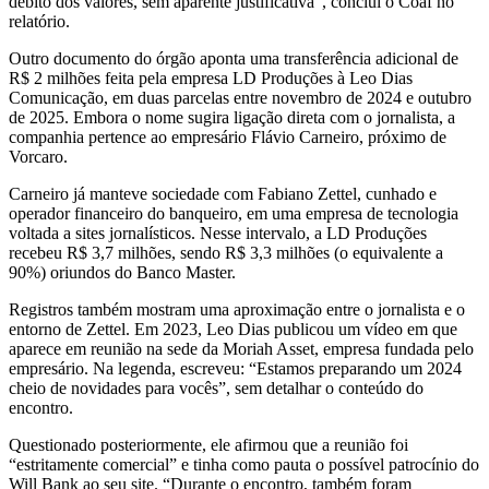
débito dos valores, sem aparente justificativa”, conclui o Coaf no
relatório.
Outro documento do órgão aponta uma transferência adicional de
R$ 2 milhões feita pela empresa LD Produções à Leo Dias
Comunicação, em duas parcelas entre novembro de 2024 e outubro
de 2025. Embora o nome sugira ligação direta com o jornalista, a
companhia pertence ao empresário Flávio Carneiro, próximo de
Vorcaro.
Carneiro já manteve sociedade com Fabiano Zettel, cunhado e
operador financeiro do banqueiro, em uma empresa de tecnologia
voltada a sites jornalísticos. Nesse intervalo, a LD Produções
recebeu R$ 3,7 milhões, sendo R$ 3,3 milhões (o equivalente a
90%) oriundos do Banco Master.
Registros também mostram uma aproximação entre o jornalista e o
entorno de Zettel. Em 2023, Leo Dias publicou um vídeo em que
aparece em reunião na sede da Moriah Asset, empresa fundada pelo
empresário. Na legenda, escreveu: “Estamos preparando um 2024
cheio de novidades para vocês”, sem detalhar o conteúdo do
encontro.
Questionado posteriormente, ele afirmou que a reunião foi
“estritamente comercial” e tinha como pauta o possível patrocínio do
Will Bank ao seu site. “Durante o encontro, também foram