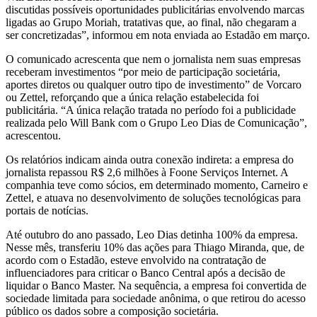
discutidas possíveis oportunidades publicitárias envolvendo marcas
ligadas ao Grupo Moriah, tratativas que, ao final, não chegaram a
ser concretizadas”, informou em nota enviada ao Estadão em março.
O comunicado acrescenta que nem o jornalista nem suas empresas
receberam investimentos “por meio de participação societária,
aportes diretos ou qualquer outro tipo de investimento” de Vorcaro
ou Zettel, reforçando que a única relação estabelecida foi
publicitária. “A única relação tratada no período foi a publicidade
realizada pelo Will Bank com o Grupo Leo Dias de Comunicação”,
acrescentou.
Os relatórios indicam ainda outra conexão indireta: a empresa do
jornalista repassou R$ 2,6 milhões à Foone Serviços Internet. A
companhia teve como sócios, em determinado momento, Carneiro e
Zettel, e atuava no desenvolvimento de soluções tecnológicas para
portais de notícias.
Até outubro do ano passado, Leo Dias detinha 100% da empresa.
Nesse mês, transferiu 10% das ações para Thiago Miranda, que, de
acordo com o Estadão, esteve envolvido na contratação de
influenciadores para criticar o Banco Central após a decisão de
liquidar o Banco Master. Na sequência, a empresa foi convertida de
sociedade limitada para sociedade anônima, o que retirou do acesso
público os dados sobre a composição societária.