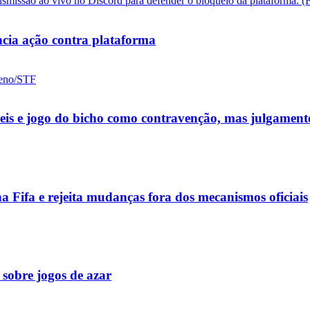
cia ação contra plataforma
ueis e jogo do bicho como contravenção, mas julgamen
a Fifa e rejeita mudanças fora dos mecanismos oficiais
 sobre jogos de azar