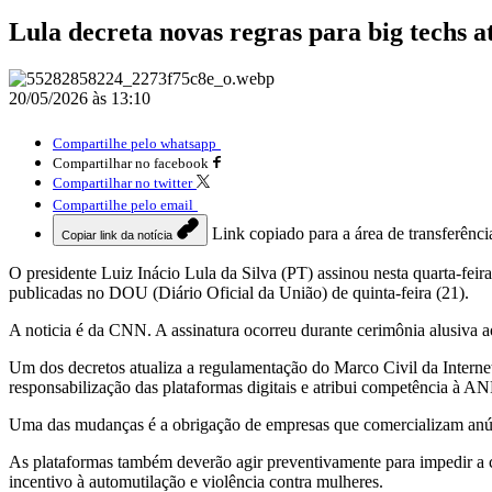
Lula decreta novas regras para big techs 
20/05/2026 às 13:10
Compartilhe pelo whatsapp
Compartilhar no facebook
Compartilhar no twitter
Compartilhe pelo email
Link copiado para a área de transferênci
Copiar link da notícia
O presidente Luiz Inácio Lula da Silva (PT) assinou nesta quarta-feir
publicadas no DOU (Diário Oficial da União) de quinta-feira (21).
A noticia é da CNN. A assinatura ocorreu durante cerimônia alusiva a
Um dos decretos atualiza a regulamentação do Marco Civil da Internet p
responsabilização das plataformas digitais e atribui competência à AN
Uma das mudanças é a obrigação de empresas que comercializam anúnc
As plataformas também deverão agir preventivamente para impedir a ci
incentivo à automutilação e violência contra mulheres.