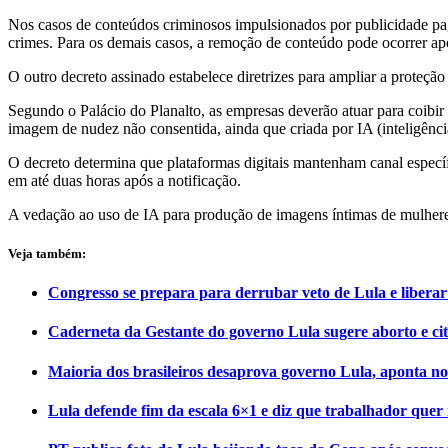
Nos casos de conteúdos criminosos impulsionados por publicidade pag
crimes. Para os demais casos, a remoção de conteúdo pode ocorrer apó
O outro decreto assinado estabelece diretrizes para ampliar a proteção
Segundo o Palácio do Planalto, as empresas deverão atuar para coibir 
imagem de nudez não consentida, ainda que criada por IA (inteligência 
O decreto determina que plataformas digitais mantenham canal específ
em até duas horas após a notificação.
A vedação ao uso de IA para produção de imagens íntimas de mulheres
Veja também:
Congresso se prepara para derrubar veto de Lula e liberar
Caderneta da Gestante do governo Lula sugere aborto e ci
Maioria dos brasileiros desaprova governo Lula, aponta no
Lula defende fim da escala 6×1 e diz que trabalhador que