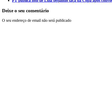
PT publica foto de Lula beijando taça da Copa após convo
Deixe o seu comentário
O seu endereço de email não será publicado