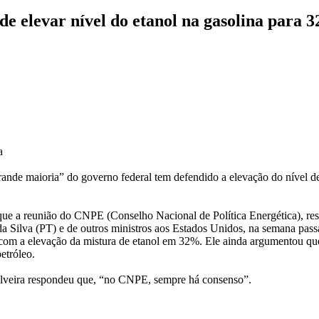
de elevar nível do etanol na gasolina para 
a
rande maioria” do governo federal tem defendido a elevação do nível de
) que a reunião do CNPE (Conselho Nacional de Política Energética), re
da Silva (PT) e de outros ministros aos Estados Unidos, na semana pass
a com a elevação da mistura de etanol em 32%. Ele ainda argumentou qu
etróleo.
Silveira respondeu que, “no CNPE, sempre há consenso”.