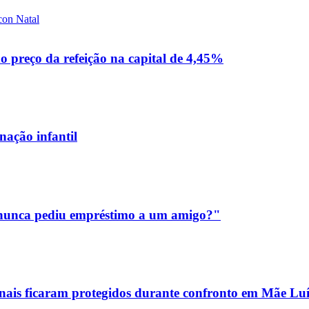
 preço da refeição na capital de 4,45%
nação infantil
m nunca pediu empréstimo a um amigo?"
sionais ficaram protegidos durante confronto em Mãe Lu