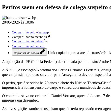
Peritos saem em defesa de colega suspeito 
20/05/2026 às 10:06
Compartilhe pelo whatsapp
Compartilhar no facebook
Compartilhar no twitter
Compartilhe pelo email
Link copiado para a área de transferênci
Copiar link da notícia
A operação da PF (Polícia Federal) determinada pelo ministro André 
A APCF (Associação Nacional dos Peritos Criminais Federais) divulg
que vai prestar apoio ao servidor para “assegurar o devido respeito à 
O perito, que é servidor há 20 anos e chefe do Núcleo Técnico-Cientí
imprensa. Ele foi suspenso do cargo e sofreu dois mandados de busca e
O contrato estava no celular de Daniel Vorcaro, apreendido em 17 de
imprensa em dezembro.
As investigações também suspeitam que ele teria repassado mensagen