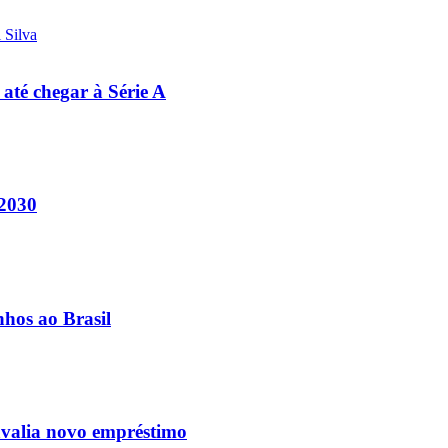
 até chegar à Série A
 2030
nhos ao Brasil
avalia novo empréstimo