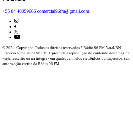
+55 84 40059666
comercial96fm@gmail.com
© 2024. Copyright. Todos os direitos reservados à Rádio 96 FM Natal/RN -
Empresa Jornalística 96 FM. É proibida a reprodução do conteúdo desta página
- seja reescrito ou na íntegra - em quaisquer meios eletrônicos ou impressos, sem
autorização escrita da Rádio 96 FM.