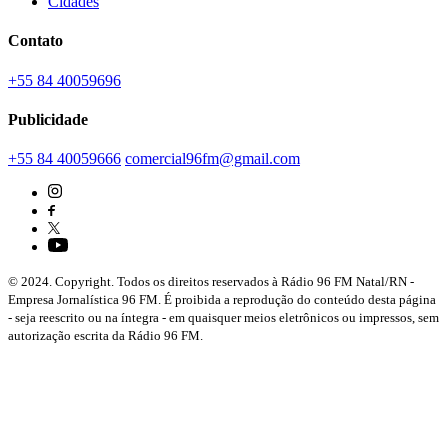
Cidades
Contato
+55 84 40059696
Publicidade
+55 84 40059666
comercial96fm@gmail.com
© 2024. Copyright. Todos os direitos reservados à Rádio 96 FM Natal/RN -
Empresa Jornalística 96 FM. É proibida a reprodução do conteúdo desta página
- seja reescrito ou na íntegra - em quaisquer meios eletrônicos ou impressos, sem
autorização escrita da Rádio 96 FM.