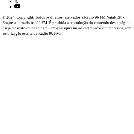
© 2024. Copyright. Todos os direitos reservados à Rádio 96 FM Natal/RN -
Empresa Jornalística 96 FM. É proibida a reprodução do conteúdo desta página
- seja reescrito ou na íntegra - em quaisquer meios eletrônicos ou impressos, sem
autorização escrita da Rádio 96 FM.