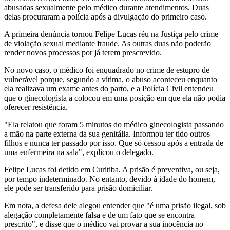
abusadas sexualmente pelo médico durante atendimentos. Duas
delas procuraram a polícia após a divulgação do primeiro caso.
A primeira denúncia tornou Felipe Lucas réu na Justiça pelo crime
de violação sexual mediante fraude. As outras duas não poderão
render novos processos por já terem prescrevido.
No novo caso, o médico foi enquadrado no crime de estupro de
vulnerável porque, segundo a vítima, o abuso aconteceu enquanto
ela realizava um exame antes do parto, e a Polícia Civil entendeu
que o ginecologista a colocou em uma posição em que ela não podia
oferecer resistência.
"Ela relatou que foram 5 minutos do médico ginecologista passando
a mão na parte externa da sua genitália. Informou ter tido outros
filhos e nunca ter passado por isso. Que só cessou após a entrada de
uma enfermeira na sala", explicou o delegado.
Felipe Lucas foi detido em Curitiba. A prisão é preventiva, ou seja,
por tempo indeterminado. No entanto, devido à idade do homem,
ele pode ser transferido para prisão domiciliar.
Em nota, a defesa dele alegou entender que "é uma prisão ilegal, sob
alegação completamente falsa e de um fato que se encontra
prescrito", e disse que o médico vai provar a sua inocência no