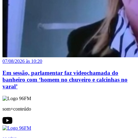
07/08/2026 às 10:20
Em sessão, parlamentar faz videochamada do
banheiro com ‘homem no chuveiro e calcinhas no
varal’
som+conteúdo