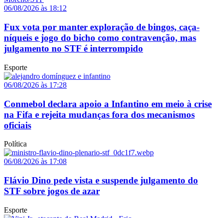
06/08/2026 às 18:12
Fux vota por manter exploração de bingos, caça-
níqueis e jogo do bicho como contravenção, mas
julgamento no STF é interrompido
Esporte
06/08/2026 às 17:28
Conmebol declara apoio a Infantino em meio à crise
na Fifa e rejeita mudanças fora dos mecanismos
oficiais
Política
06/08/2026 às 17:08
Flávio Dino pede vista e suspende julgamento do
STF sobre jogos de azar
Esporte