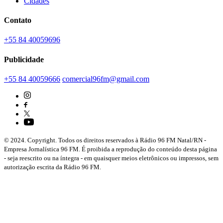
Cidades
Contato
+55 84 40059696
Publicidade
+55 84 40059666
comercial96fm@gmail.com
© 2024. Copyright. Todos os direitos reservados à Rádio 96 FM Natal/RN -
Empresa Jornalística 96 FM. É proibida a reprodução do conteúdo desta página
- seja reescrito ou na íntegra - em quaisquer meios eletrônicos ou impressos, sem
autorização escrita da Rádio 96 FM.