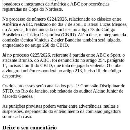
jogadores e integrantes de
América
e
ABC
por ocorrências
registradas na Copa do Nordeste.
No processo de número 0224/2026, relacionado ao clássico entre
América e ABC, realizado no dia 7 de abril, o lateral Lucas Mendes,
do América, foi denunciado com base no artigo 78 do Código
Brasileiro de Justiça Desportiva (CBJD). Além dele, o integrante da
comissão técnica Vinicius Ziegler Bandeira também será julgado,
enquadrado no artigo 258 do CBJD.
Já no processo 0225/2026, referente à partida entre ABC e Sport, o
atacante Brunão, do ABC, foi denunciado no artigo 254, parágrafo
1º, incisos I ou II do CBJD, que trata de jogada violenta. O clube
alvinegro também responderá no artigo 213, inciso III, do código
desportivo.
Os dois processos serão analisados pela 1ª Comissão Disciplinar do
STJD, no Rio de Janeiro, sob relatoria do auditor Alcino Junior de
Macedo Guedes.
As punições previstas podem variar entre advertências, multas e
suspensões, dependendo do entendimento da comissão julgadora
sobre cada caso.
Deixe o seu comentário