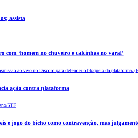
s; assista
o com ‘homem no chuveiro e calcinhas no varal’
cia ação contra plataforma
ueis e jogo do bicho como contravenção, mas julgamen