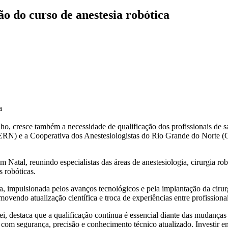
 do curso de anestesia robótica
a
nho, cresce também a necessidade de qualificação dos profissionais de 
ERN) e a Cooperativa dos Anestesiologistas do Rio Grande do Norte 
 Natal, reunindo especialistas das áreas de anestesiologia, cirurgia ro
s robóticas.
 impulsionada pelos avanços tecnológicos e pela implantação da cirurgi
ovendo atualização científica e troca de experiências entre profissionai
staca que a qualificação contínua é essencial diante das mudanças n
r com segurança, precisão e conhecimento técnico atualizado. Investir 