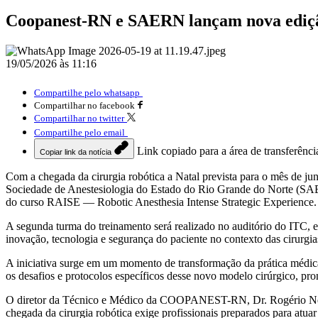
Coopanest-RN e SAERN lançam nova edição
19/05/2026 às 11:16
Compartilhe pelo whatsapp
Compartilhar no facebook
Compartilhar no twitter
Compartilhe pelo email
Link copiado para a área de transferênci
Copiar link da notícia
Com a chegada da cirurgia robótica a Natal prevista para o mês de ju
Sociedade de Anestesiologia do Estado do Rio Grande do Norte (SA
do curso RAISE — Robotic Anesthesia Intense Strategic Experience.
A segunda turma do treinamento será realizado no auditório do ITC, em
inovação, tecnologia e segurança do paciente no contexto das cirurgia
A iniciativa surge em um momento de transformação da prática médica,
os desafios e protocolos específicos desse novo modelo cirúrgico, prom
O diretor da Técnico e Médico da COOPANEST-RN, Dr. Rogério Nei, de
chegada da cirurgia robótica exige profissionais preparados para atua